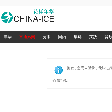
录
年华
直通索契
赛事
国内
集锦
实践
音
抱歉，您尚未登录，无法进
请稍候...