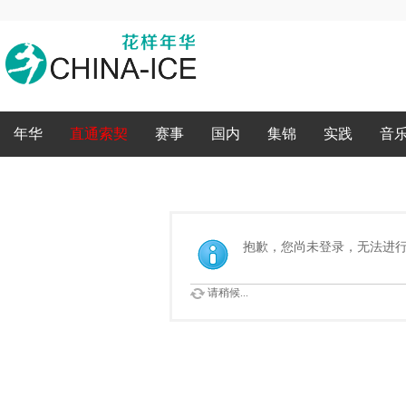
录
年华
直通索契
赛事
国内
集锦
实践
音
抱歉，您尚未登录，无法进
请稍候...