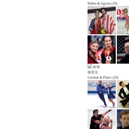
Belbin & Agosto (19)
年华
加关注
Grishuk & Platov (20)