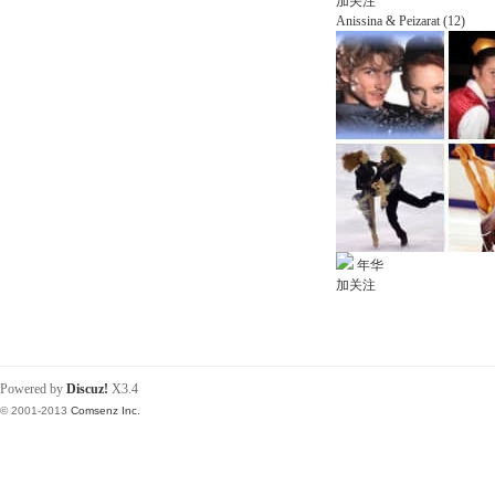
加关注
Anissina & Peizarat (12)
年华
加关注
Powered by
Discuz!
X3.4
© 2001-2013
Comsenz Inc.