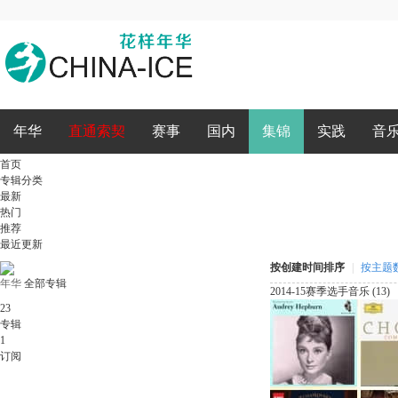
录
年华
直通索契
赛事
国内
集锦
实践
音
首页
专辑分类
最新
热门
推荐
最近更新
按创建时间排序
|
按主题
年华
全部专辑
2014-15赛季选手音乐 (13)
23
专辑
1
订阅