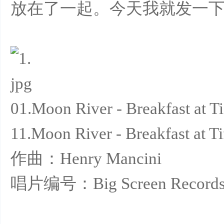
放在了一起。今天我就发一
01.Moon River - Breakfast at Ti
11.Moon River - Breakfast at T
作曲：Henry Mancini
唱片编号：Big Screen Records: