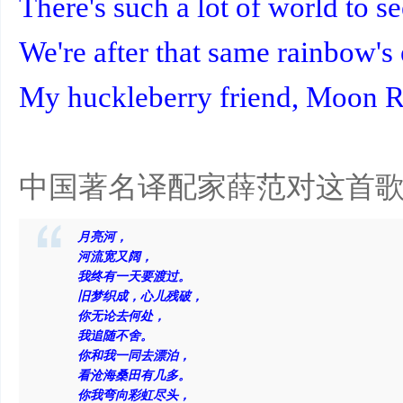
There's such a lot of world to s
We're after that same rainbow's 
My huckleberry friend, Moon R
中国著名译配家薛范对这首
月亮河，
河流宽又阔，
我终有一天要渡过。
旧梦织成，心儿残破，
你无论去何处，
我追随不舍。
你和我一同去漂泊，
看沧海桑田有几多。
你我弯向彩虹尽头，