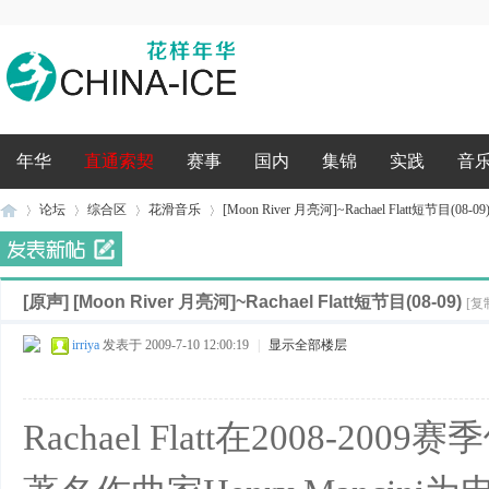
录
年华
直通索契
赛事
国内
集锦
实践
音
论坛
综合区
花滑音乐
[Moon River 月亮河]~Rachael Flatt短节目(08-09
[原声]
[Moon River 月亮河]~Rachael Flatt短节目(08-09)
花
»
›
›
›
[复
irriya
发表于 2009-7-10 12:00:19
|
显示全部楼层
Rachael Flatt在2008