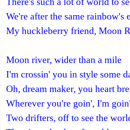
There's such a lot of world to s
We're after the same rainbow's e
My huckleberry friend, Moon R
Moon river, wider than a mile
I'm crossin' you in style some d
Oh, dream maker, you heart bre
Wherever you're goin', I'm goin
Two drifters, off to see the worl