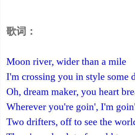
网
歌词：
Moon river, wider than a mile
I'm crossing you in style some 
Oh, dream maker, you heart bre
Wherever you're goin', I'm goin
Two drifters, off to see the worl