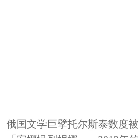
样
年
俄国文学巨擘托尔斯泰数度
华-