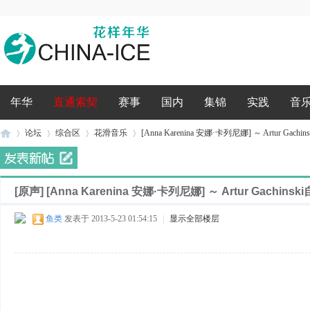
录
年华
直通索契
赛事
国内
集锦
实践
音
论坛
综合区
花滑音乐
[Anna Karenina 安娜·卡列尼娜] ～ Artur Gachinsk
[原声]
[Anna Karenina 安娜·卡列尼娜] ～ Artur Gachinski
花
»
›
›
›
鱼类
发表于 2013-5-23 01:54:15
|
显示全部楼层