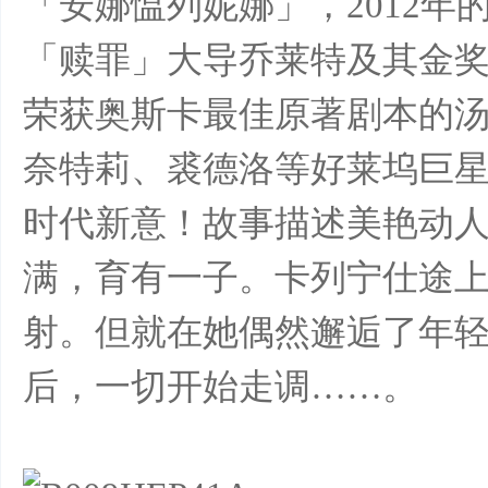
「安娜愠列妮娜」，2012
「赎罪」大导乔莱特及其金
荣获奥斯卡最佳原著剧本的
奈特莉、裘德洛等好莱坞巨
花
时代新意！故事描述美艳动
满，育有一子。卡列宁仕途
射。但就在她偶然邂逅了年
后，一切开始走调……。
样